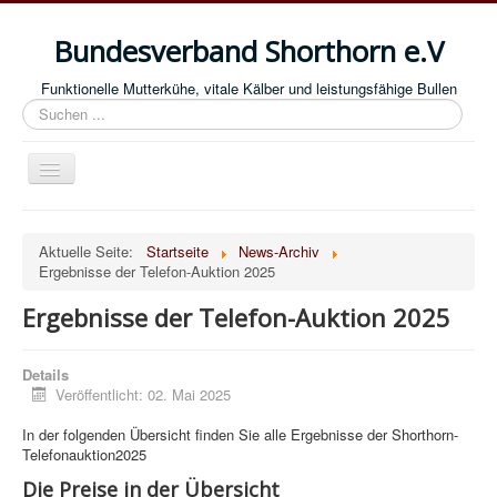
Bundesverband Shorthorn e.V
Funktionelle Mutterkühe, vitale Kälber und leistungsfähige Bullen
Suchen
...
Navigation
an/aus
Willkommen
Aktuelle Seite:
Startseite
News-Archiv
News-Archiv
Ergebnisse der Telefon-Auktion 2025
Ergebnisse der Telefon-Auktion 2025
Über die Rasse
Besamungsbullen/Importsperma
Details
Veröffentlicht: 02. Mai 2025
Termine
In der folgenden Übersicht finden Sie alle Ergebnisse der Shorthorn-
Verkaufstiere
Telefonauktion2025
Züchter und Halter
Die Preise in der Übersicht