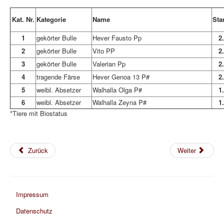
Kontakt
Kat. Nr.
Kategorie
Name
Sta
1
gekörter Bulle
Hever Fausto Pp
2
2
gekörter Bulle
Vito PP
2
3
gekörter Bulle
Valerian Pp
2
4
tragende Färse
Hever Genoa 13 P#
2
5
weibl. Absetzer
Walhalla Olga P#
1
6
weibl. Absetzer
Walhalla Zeyna P#
1
*Tiere mit Biostatus
Zurück
Weiter
Impressum
Datenschutz